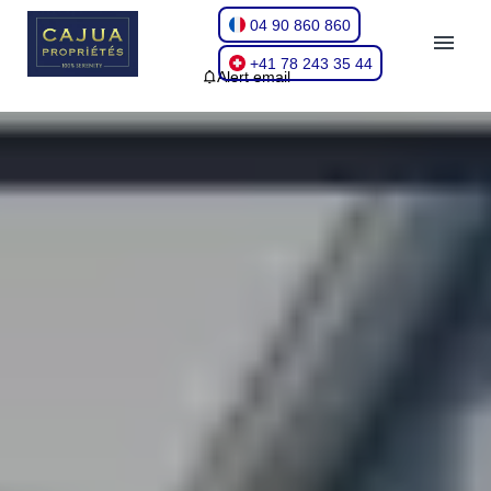
04 90 860 860
+41 78 243 35 44
Alert email