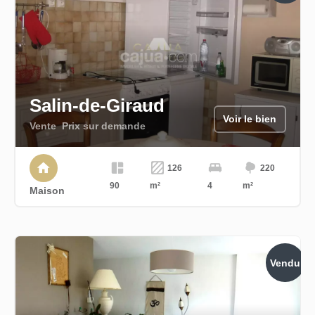
Salin-de-Giraud
Voir le bien
Vente
Prix sur demande
126
220
90
m²
4
m²
Maison
Vendu