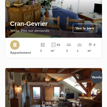
Cran-Gevrier
Voir le bien
Vente
Prix sur demande
83
8
3
m²
3
1
m²
Appartement
Vendu