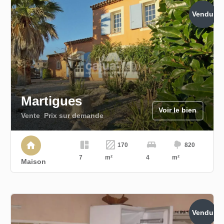
Vendu
Martigues
Voir le bien
Vente
Prix sur demande
170
820
7
m²
4
m²
Maison
Vendu