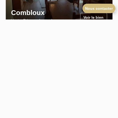
Nous contacter
Combloux
Voir le bien
Vente
Prix sur demande
Duplex
100
101 m²
4
Vendu
Villiers-sous-Grez
Voir le bien