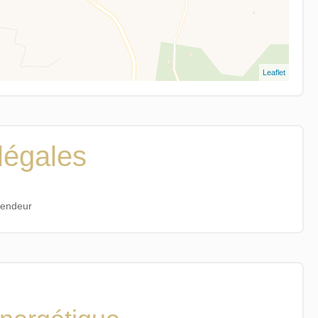
Leaflet
légales
vendeur