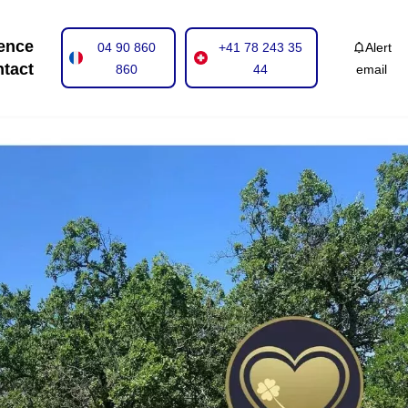
ence
04 90 860
+41 78 243 35
Alert
tact
860
44
email