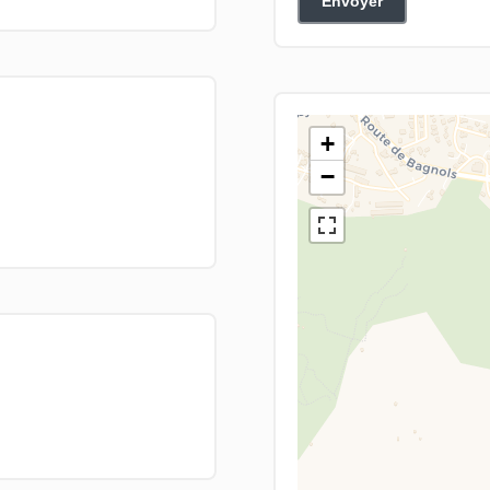
Envoyer
+
−