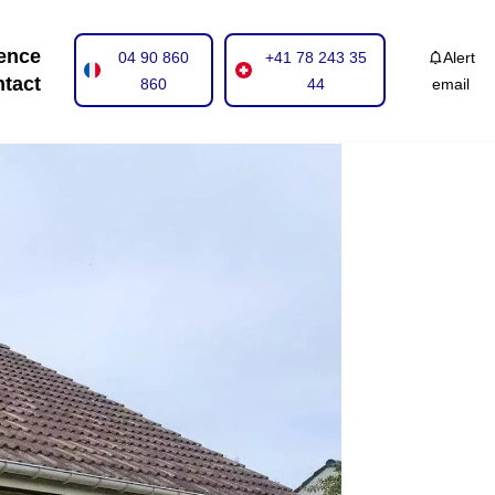
ence
04 90 860
+41 78 243 35
Alert
tact
860
44
email