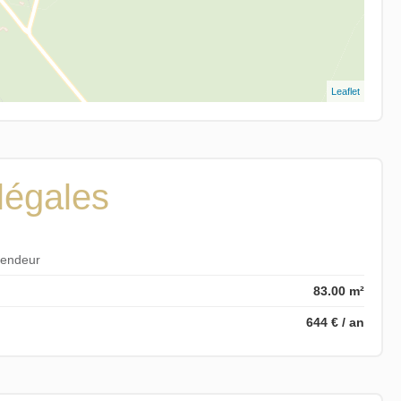
Leaflet
légales
vendeur
83.00 m²
644 € / an