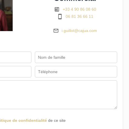
+33 4 90 86 08 60
06 81 36 66 11
i.guillot@cajua.com
itique de confidentialité
de ce site