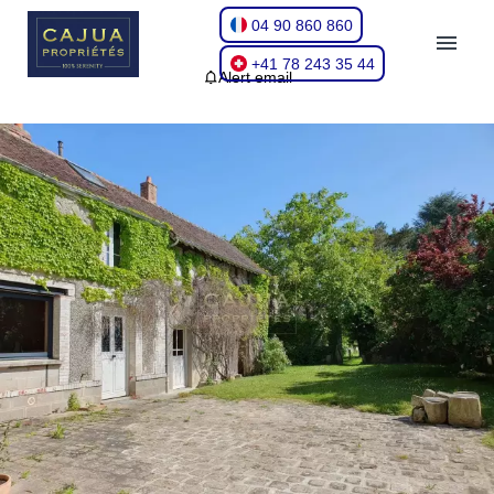
04 90 860 860
+41 78 243 35 44
Alert email