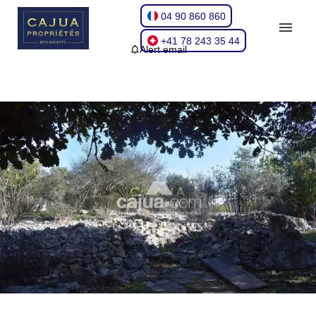
04 90 860 860
+41 78 243 35 44
Alert email