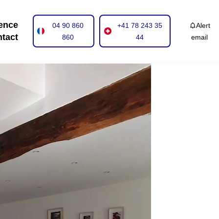
ence
04 90 860
+41 78 243 35
Alert
tact
860
44
email