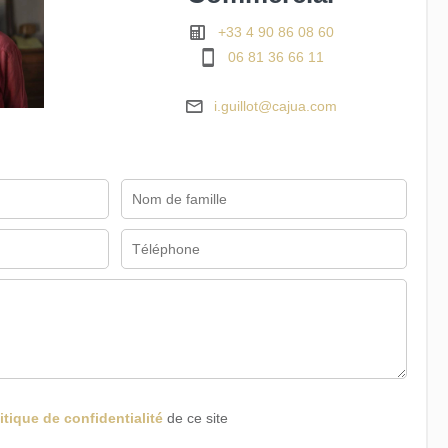
+33 4 90 86 08 60
06 81 36 66 11
i.guillot@cajua.com
itique de confidentialité
de ce site