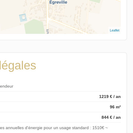
Leaflet
légales
vendeur
1219 € / an
96 m²
844 € / an
s annuelles d'énergie pour un usage standard : 1510€ ~