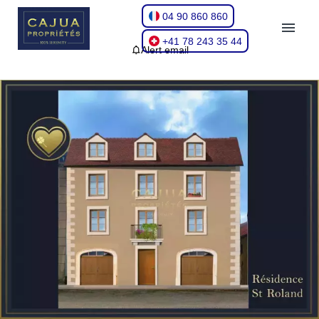
04 90 860 860
+41 78 243 35 44
Alert email