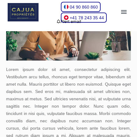
04 90 860 860
+41 78 243 35 44
Alert email
Lorem ipsum dolor sit amet, consectetur adipiscing elit.
Vestibulum arcu tellus, rhoncus eget tempor vitae, bibendum sit
amet nulla. Mauris porttitor ut libero non euismod. Quisque eget
dapibus sem. Sed eros mi, malesuada sit amet ultricies non,
maximus at metus. Sed ultricies venenatis nisi, at vulputate urna
sagittis nec. Integer non tempor dolor. Nunc quam odio,
tincidunt in nisi quis, vulputate faucibus massa. Morbi commodo
convallis diam, nec dapibus nunc accumsan non. Integer
cursus, dui porta cursus vehicula, lorem ante faucibus lorem,
sed rutrum diam ipsum a mi. Aliquam at malesuada mauris.